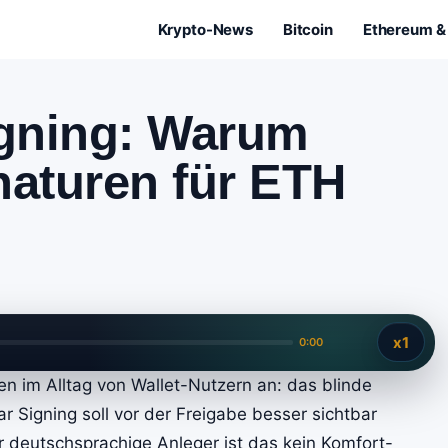
Krypto-News
Bitcoin
Ethereum & 
igning: Warum
naturen für ETH
x1
0:00
en im Alltag von Wallet-Nutzern an: das blinde
 Signing soll vor der Freigabe besser sichtbar
r deutschsprachige Anleger ist das kein Komfort-