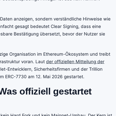
e Daten anzeigen, sondern verständliche Hinweise wie
infacht gesagt bedeutet Clear Signing, dass eine
esbare Bestätigung übersetzt, bevor der Nutzer sie
tzige Organisation im Ethereum-Ökosystem und treibt
frastruktur voran. Laut
der offiziellen Mitteilung der
et-Entwicklern, Sicherheitsfirmen und der Trillion
d um ERC-7730 am 12. Mai 2026 gestartet.
as offiziell gestartet
 kein Hard Fork und kein Mainnet-Umbau. Der Kern ist