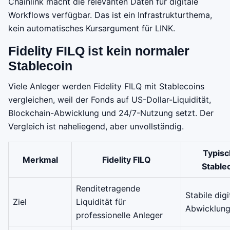
Chainlink macht die relevanten Daten für digitale
Workflows verfügbar. Das ist ein Infrastrukturthema,
kein automatisches Kursargument für LINK.
Fidelity FILQ ist kein normaler
Stablecoin
Viele Anleger werden Fidelity FILQ mit Stablecoins
vergleichen, weil der Fonds auf US-Dollar-Liquidität,
Blockchain-Abwicklung und 24/7-Nutzung setzt. Der
Vergleich ist naheliegend, aber unvollständig.
Typisc
Merkmal
Fidelity FILQ
Stable
Renditetragende
Stabile digi
Ziel
Liquidität für
Abwicklung
professionelle Anleger