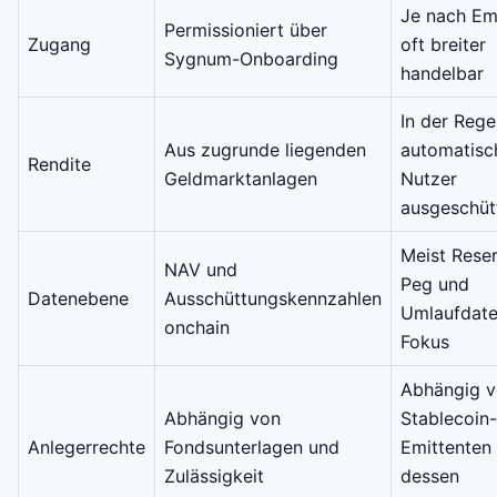
Je nach Em
Permissioniert über
Zugang
oft breiter
Sygnum-Onboarding
handelbar
In der Rege
Aus zugrunde liegenden
automatisc
Rendite
Geldmarktanlagen
Nutzer
ausgeschüt
Meist Rese
NAV und
Peg und
Datenebene
Ausschüttungskennzahlen
Umlaufdate
onchain
Fokus
Abhängig 
Abhängig von
Stablecoin-
Anlegerrechte
Fondsunterlagen und
Emittenten
Zulässigkeit
dessen